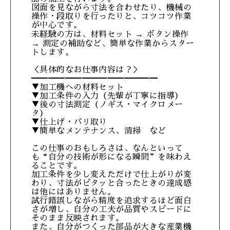
図面を見ながら寸法を合わせたり、機械の
操作・段取りを行ったりと、コツコツ作業
が中心です。
未経験の方は、材料セット → ボタン操作
→ 測定の補助など、簡単な作業からスター
トします。
＜具体的なお仕事内容は？＞
━━━━━━━━━━━━━━━
▼加工機への材料セット
▼加工条件の入力（先輩が丁寧に指導）
▼後の寸法測定（ノギス・マイクロメー
タ）
▼仕上げ・バリ取り
▼簡単なメンテナンス、清掃 など
この仕事のおもしろさは、なんといって
も“自分の技術が形になる瞬間”を味わえ
ることです。
加工条件を少し変えただけで仕上がりが変
わり、寸法がピタッと合ったときの達成感
は他にはありません。
試行錯誤しながら精度を追求するほど面白
さが増し、自分の工夫が品質やスピードに
そのまま反映されます。
また、自分がつくった部品が大きな産業機