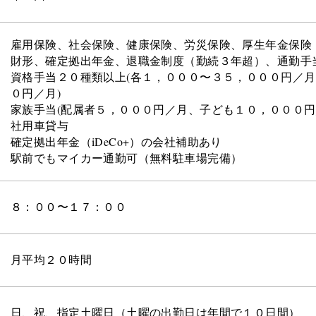
雇用保険、社会保険、健康保険、労災保険、厚生年金保険
財形、確定拠出年金、退職金制度（勤続３年超）、通勤手
資格手当２０種類以上(各１，０００〜３５，０００円／
０円／月)
家族手当(配属者５，０００円／月、子ども１０，０００円
社用車貸与
確定拠出年金（iDeCo+）の会社補助あり
駅前でもマイカー通勤可（無料駐車場完備）
８：００〜１７：００
月平均２０時間
日、祝、指定土曜日（土曜の出勤日は年間で１０日間）