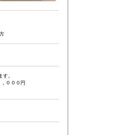
方
ます。
０，０００円