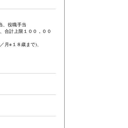
当、役職手当
月、合計上限１００，００
／月※１８歳まで)、