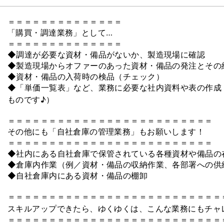
＝＝＝＝＝＝＝＝＝＝＝＝＝＝
「購買・調達業務」として…
＝＝＝＝＝＝＝＝＝＝＝＝＝＝
◆調達が必要な資材・備品がないか、製造現場に確認
◆製造現場からオファーのあった資材・備品の発注とその
◆資材・備品の入荷時の検品（チェック）
◆「単価一覧表」など、業務に必要な社内資料や表の作成
ものです♪）
＝＝＝＝＝＝＝＝＝＝＝＝＝＝＝＝＝＝＝＝＝＝＝＝＝
その他にも「自社倉庫の管理業務」もお願いします！
＝＝＝＝＝＝＝＝＝＝＝＝＝＝＝＝＝＝＝＝＝＝＝＝＝
◆社内にある自社倉庫で保管されている各種資材や備品の
◆倉庫内作業（例／資材・備品の収納作業、各部署への供
◆自社倉庫内にある資材・備品の棚卸
＝＝＝＝＝＝＝＝＝＝＝＝＝＝＝＝＝＝＝＝＝＝＝＝＝＝
スキルアップできたら、ゆくゆくは、こんな業務にもチャ
＝＝＝＝＝＝＝＝＝＝＝＝＝＝＝＝＝＝＝＝＝＝＝＝＝＝