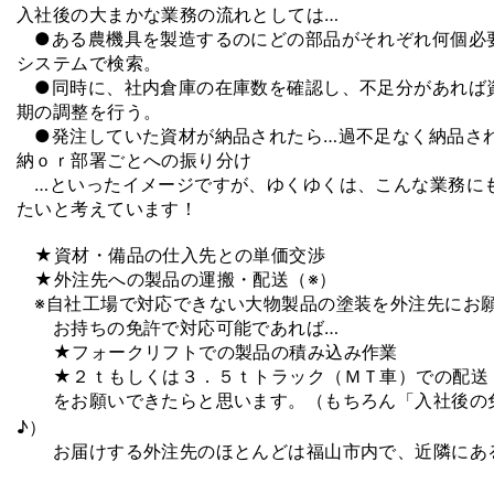
入社後の大まかな業務の流れとしては…
●ある農機具を製造するのにどの部品がそれぞれ何個必
システムで検索。
●同時に、社内倉庫の在庫数を確認し、不足分があれば
期の調整を行う。
●発注していた資材が納品されたら…過不足なく納品さ
納ｏｒ部署ごとへの振り分け
…といったイメージですが、ゆくゆくは、こんな業務に
たいと考えています！
★資材・備品の仕入先との単価交渉
★外注先への製品の運搬・配送（※）
※自社工場で対応できない大物製品の塗装を外注先にお
お持ちの免許で対応可能であれば…
★フォークリフトでの製品の積み込み作業
★２ｔもしくは３．５ｔトラック（ＭＴ車）での配送
をお願いできたらと思います。（もちろん「入社後の
♪）
お届けする外注先のほとんどは福山市内で、近隣にあ