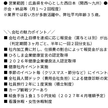
● 営業範囲：広島県を中心とした西日本（関西〜九州）
示会・納品等（月１〜２回程度）
※業界では若い方が多数活躍中、弊社平均年齢３５歳。
＼＼会社の魅力ポイント／／
■ 会社の売上目標を達成に応じ報奨金（賞与とは別）が出
（判定期間３ヶ月ごと、半年に一回２回分支払）
■ 社内加工費に対し、仕損費の割合によって報奨金が出ま
■ ひろしま企業健康宣言の認定取得
■ ２０２６年健康企業優良法人認定取得
■ 健康社内イベント実施
■ 季節のイベント毎（クリスマス・節分など）にイベント
■ 全社員人間ドック（費用会社負担）による健康診断の実
■ 社員旅行２年に１度実施（積立制度）
■ カープ観戦ツアーあり
■ 給食手当１食１５０円支給（２０２７年４月増額予定）
■ 看護休暇・女性休暇制度