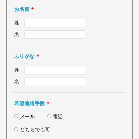
お名前
※
姓
名
ふりがな
※
姓
名
希望連絡手段
※
メール
電話
どちらでも可