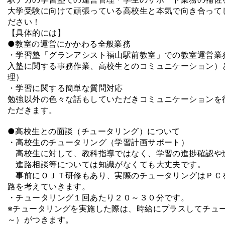
大学受験に向けて頑張っている高校生と本気で向き合って
ださい！
【具体的には】
●教室の運営にかかわる全般業務
・学習塾「グランアシスト福山駅前教室」での教室運営業
入塾に関する事務作業、高校生とのコミュニケーション）
理）
・学習に関する簡単な質問対応
勉強以外の色々な話もしていただきコミュニケーションを
ただきます。
●高校生との面談（チュータリング）について
・高校生のチュータリング（学習計画サポート）
高校生に対して、教科指導ではなく、学習の進捗確認や
進路相談等については知識がなくても大丈夫です。
事前にＯＪＴ研修もあり、実際のチュータリングはＰＣ
路を考えていきます。
・チュータリング１回あたり２０～３０分です。
※チュータリングを実施した際は、時給にプラスしてチュ
～）がつきます。