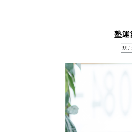
塾運
駅チ